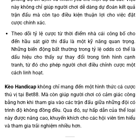
này không chỉ giúp người chơi dễ dàng dự đoán kết quả
trận đấu mà còn tạo điều kiện thuận lợi cho việc đặt
cược chính xác.
Theo dõi tỷ lệ cược từ thời điểm nhà cái công bố cho
đến hầu sát giờ thi đấu là một kỹ năng quan trọng.
Những biến động bất thường trong tỷ lệ odds có thể là
dấu hiệu cho thấy sự thay đổi trong tình hình cạnh
tranh, từ đó cho phép người chơi điều chỉnh cược một
cách linh hoạt.
Kèo Handicap
không chỉ mang đến một hình thức cá cược
thú vị tại Bet88. Mà còn giúp người chơi có cảm giác công
bằng hơn khi tham gia vào các trận đấu giữa những đội có
trình độ không đồng đều. Qua đó, sự hấp dẫn của thể loại
này được nâng cao, khuyến khích cho các hội viên tìm hiểu
và tham gia trải nghiệm nhiều hơn.