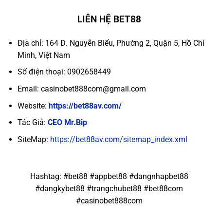
LIÊN HỆ BET88
Địa chỉ: 164 Đ. Nguyễn Biểu, Phường 2, Quận 5, Hồ Chí
Minh, Việt Nam
Số điện thoại: 0902658449
Email: casinobet888com@gmail.com
Website:
https://bet88av.com/
Tác Giả:
CEO Mr.Bip
SiteMap:
https://bet88av.com/sitemap_index.xml
Hashtag: #bet88 #appbet88 #dangnhapbet88
#dangkybet88 #trangchubet88 #bet88com
#casinobet888com