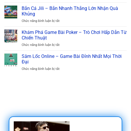
Quay
Thưởng
Thể
Hũ
Cược
Bắn Cá Jili – Bắn Nhanh Thắng Lớn Nhận Quà
Thao
Thắng
Tiền
Khủng
Lớn
Tỷ
ở
Chức năng bình luận bị tắt
–
Tại
Bắn
Bí
VN88
Cá
Khám Phá Game Bài Poker – Trò Chơi Hấp Dẫn Từ
Quyết
Jili
Chơi
Chiến Thuật
–
Nổ
ở
Chức năng bình luận bị tắt
Bắn
Hũ
Khám
Nhanh
Bất
Phá
Sâm Lốc Online – Game Bài Đỉnh Nhất Mọi Thời
Thắng
Bại
Game
Lớn
Đại
Từ
Bài
Nhận
Cao
ở
Chức năng bình luận bị tắt
Poker
Quà
Thủ
Sâm
–
Khủng
Lốc
Trò
Online
Chơi
–
Hấp
Game
Dẫn
Bài
Từ
Đỉnh
Chiến
Nhất
Thuật
Mọi
Thời
Đại