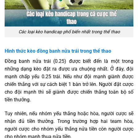
Các loại kèo handicap phổ biến nhất trong thể thao
Hình thức kèo đồng banh nửa trái trong thể thao
Đồng banh nửa trái (0.25) được biết đến là một trong
những dạng kèo đặt ra được ưa chuộng nhất. Ở đây, đội
mạnh chấp yếu 0.25 trái. Nếu như đội mạnh giành được
chiến thắng với sự cách biệt 1 bàn trở lên. Người đặt cược
cho đội mạnh thì sẽ giành được chiến thắng toàn bộ số
tiền thưởng.
Tuy nhiên, nếu nhóm yếu thắng hoặc hòa, người cược sẽ
nhận đủ tiền thưởng. Trong trường hợp hai team hòa,
người cược cho nhóm yếu thắng nửa tiền còn người cược
cho nhóm mạnh thua nửa tiền.