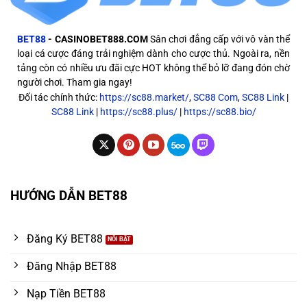
BET88
- CASINOBET888.COM
Sân chơi đẳng cấp với vô vàn thể
loại cá cược đáng trải nghiệm dành cho cược thủ. Ngoài ra, nền
tảng còn có nhiều ưu đãi cực HOT không thể bỏ lỡ đang đón chờ
người chơi. Tham gia ngay!
Đối tác chính thức:
https://sc88.market/
,
SC88 Com
,
SC88 Link
|
SC88 Link
|
https://sc88.plus/
|
https://sc88.bio/
HƯỚNG DẪN BET88
Đăng Ký BET88
Đăng Nhập BET88
Nạp Tiền BET88