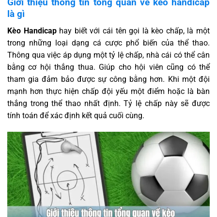
Giới thiệu thông tin tổng quan về kèo handicap
là gì
Kèo Handicap
hay biết với cái tên gọi là kèo chấp, là một
trong những loại dạng cá cược phổ biến của thể thao.
Thông qua việc áp dụng một tỷ lệ chấp, nhà cái có thể cân
bằng cơ hội thắng thua. Giúp cho hội viên cũng có thể
tham gia đảm bảo được sự công bằng hơn. Khi một đội
mạnh hơn thực hiện chấp đội yếu một điểm hoặc là bàn
thắng trong thể thao nhất định. Tỷ lệ chấp này sẽ được
tính toán để xác định kết quả cuối cùng.