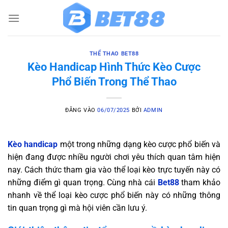
Bỏ
qua
nội
dung
THỂ THAO BET88
Kèo Handicap Hình Thức Kèo Cược
Phổ Biến Trong Thể Thao
ĐĂNG VÀO
06/07/2025
BỞI
ADMIN
Kèo handicap
một trong những dạng kèo cược phổ biến và
hiện đang được nhiều người chơi yêu thích quan tâm hiện
nay. Cách thức tham gia vào thể loại kèo trực tuyến này có
những điểm gì quan trọng. Cùng nhà cái
Bet88
tham khảo
nhanh về thể loại kèo cược phổ biến này có những thông
tin quan trọng gì mà hội viên cần lưu ý.